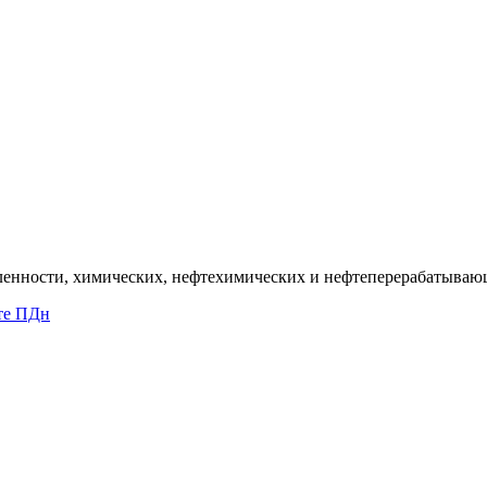
ленности, химических, нефтехимических и нефтеперерабатываю
те ПДн