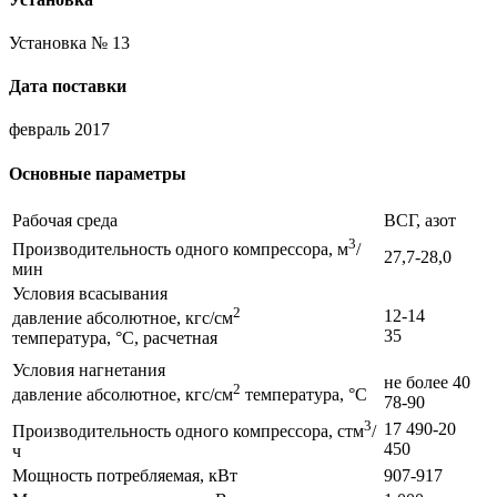
Установка № 13
Дата поставки
февраль 2017
Основные параметры
Рабочая среда
ВСГ, азот
3
Производительность одного компрессора, м
/
27,7-28,0
мин
Условия всасывания
2
12-14
давление абсолютное, кгс/см
35
температура, °С, расчетная
Условия нагнетания
не более 40
2
давление абсолютное, кгс/см
температура, °С
78-90
3
17 490-20
Производительность одного компрессора, стм
/
450
ч
Мощность потребляемая, кВт
907-917