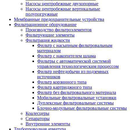
Насосы центробежные двухопорные
Насосы центробежные вертикальные
полупогружные
Мембранные предохранительные устройства
Фильтрационное оборудование
Производство фильтроэлементов
Фильтрующие элементы
Фильтрация жидкости
Фильтр с насыпным фильтровальным
материалом
Фильтр с накопителем шлама
Фильтры с автоматической системой
управления технологическим процессом
Фильтр нефтедобычи из подземных
источников
Фильтр корзинного типа
Фильтр картриджного типа
Фильтр без фильтровального материала
Мобильные фильтровальные установки
Дуплексные фильтровальные системы
Блочно-модульные фильтровальные системы
Коалесцеры
Сепараторы
Внутренние элементы
Трубопроводная арматура